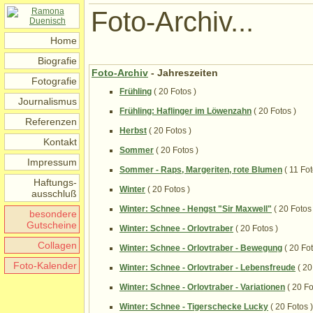
Foto-Archiv...
Home
Biografie
Foto-Archiv
- Jahreszeiten
Fotografie
Frühling
( 20 Fotos )
Journalismus
Frühling: Haflinger im Löwenzahn
( 20 Fotos )
Referenzen
Herbst
( 20 Fotos )
Kontakt
Sommer
( 20 Fotos )
Impressum
Sommer - Raps, Margeriten, rote Blumen
( 11 Fot
Haftungs-
Winter
( 20 Fotos )
ausschluß
Winter: Schnee - Hengst "Sir Maxwell"
( 20 Fotos 
besondere
Gutscheine
Winter: Schnee - Orlovtraber
( 20 Fotos )
Collagen
Winter: Schnee - Orlovtraber - Bewegung
( 20 Fot
Foto-Kalender
Winter: Schnee - Orlovtraber - Lebensfreude
( 20
Winter: Schnee - Orlovtraber - Variationen
( 20 Fo
Winter: Schnee - Tigerschecke Lucky
( 20 Fotos )