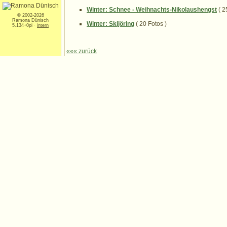
Winter: Schnee - Weihnachts-Nikolaushengst
( 2
© 2002-2026
Ramona Dünisch
Winter: Skijöring
( 20 Fotos )
5.134+0pi ·
intern
««« zurück