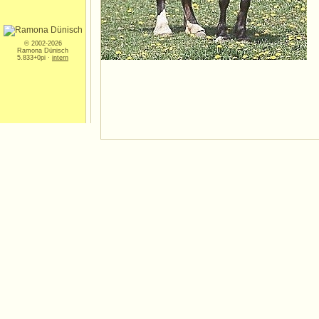
© 2002-2026
Ramona Dünisch
5.833+0pi ·
intern