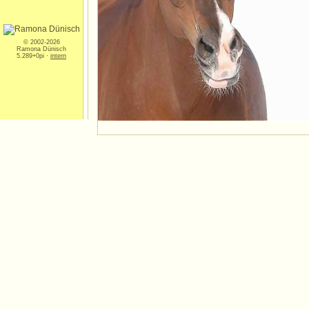
© 2002-2026
Ramona Dünisch
5.289+0pi ·
intern