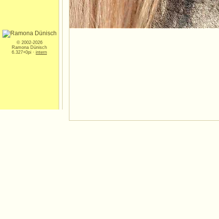
© 2002-2026
Ramona Dünisch
6.327+0pi ·
intern