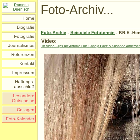
Foto-Archiv...
Home
Biografie
Foto-Archiv
-
Beispiele Fototermin
- P.R.E.-He
Fotografie
Video:
Journalismus
18 Video-Clips mit Antonio Luis Conejo Paez & Susanne Andersch 
Referenzen
Kontakt
Impressum
Haftungs-
ausschluß
besondere
Gutscheine
Collagen
Foto-Kalender