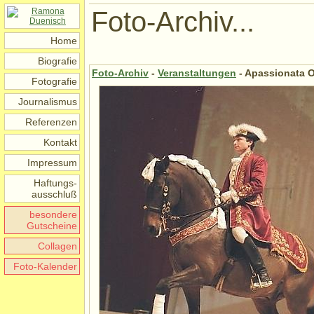
Foto-Archiv...
Home
Biografie
Foto-Archiv
-
Veranstaltungen
- Apassionata O
Fotografie
Journalismus
Referenzen
Kontakt
Impressum
Haftungs-
ausschluß
besondere
Gutscheine
Collagen
Foto-Kalender