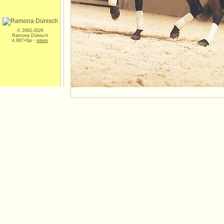
© 2002-2026
Ramona Dünisch
4.687+0pi ·
intern