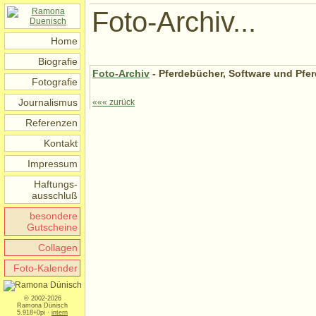
Foto-Archiv...
Home
Biografie
Foto-Archiv
- Pferdebücher, Software und Pfer
Fotografie
Journalismus
««« zurück
Referenzen
Kontakt
Impressum
Haftungs-
ausschluß
besondere
Gutscheine
Collagen
Foto-Kalender
© 2002-2026
Ramona Dünisch
5.918+0pi ·
intern