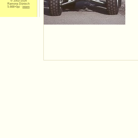
© 2002-2026
Ramona Dünisch
5.668+0pi ·
intern