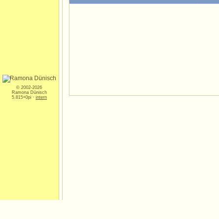
© 2002-2026
Ramona Dünisch
5.815+0pi ·
intern