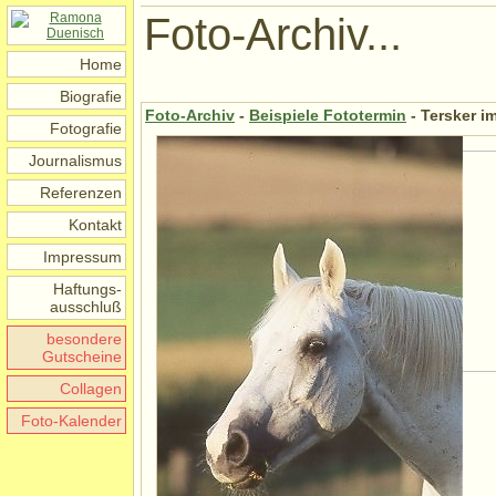
Foto-Archiv...
Home
Biografie
Foto-Archiv
-
Beispiele Fototermin
- Tersker i
Fotografie
Journalismus
Referenzen
Kontakt
Impressum
Haftungs-
ausschluß
besondere
Gutscheine
Collagen
Foto-Kalender