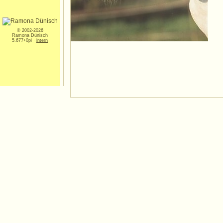
© 2002-2026
Ramona Dünisch
5.677+0pi ·
intern