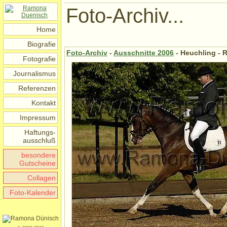
Foto-Archiv...
Home
Biografie
Foto-Archiv
-
Ausschnitte 2006
- Heuchling - R
Fotografie
Journalismus
Referenzen
Kontakt
Impressum
Haftungs-
ausschluß
besondere
Gutscheine
Collagen
Foto-Kalender