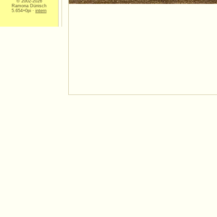
© 2002-2026
Ramona Dünisch
5.654+0pi ·
intern