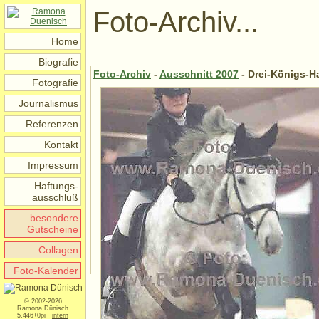
Foto-Archiv...
Home
Biografie
Foto-Archiv
-
Ausschnitt 2007
- Drei-Königs-Ha
Fotografie
Journalismus
Referenzen
Kontakt
Impressum
Haftungs-
ausschluß
besondere
Gutscheine
Collagen
Foto-Kalender
© 2002-2026
Ramona Dünisch
5.446+0pi ·
intern