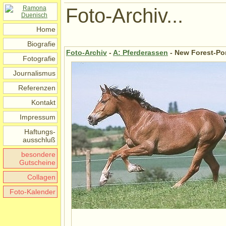
Foto-Archiv...
Home
Biografie
Foto-Archiv
-
A: Pferderassen
- New Forest-Po
Fotografie
Journalismus
Referenzen
Kontakt
Impressum
Haftungs-
ausschluß
besondere
Gutscheine
Collagen
Foto-Kalender