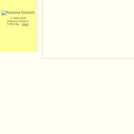
© 2002-2026
Ramona Dünisch
5.501+0pi ·
intern