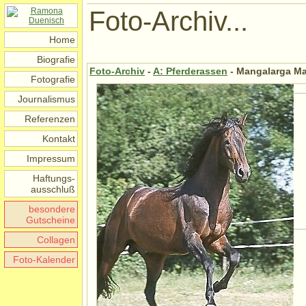
Foto-Archiv...
Home
Biografie
Foto-Archiv
-
A: Pferderassen
- Mangalarga M
Fotografie
Journalismus
Referenzen
Kontakt
Impressum
Haftungs-
ausschluß
besondere
Gutscheine
Collagen
Foto-Kalender