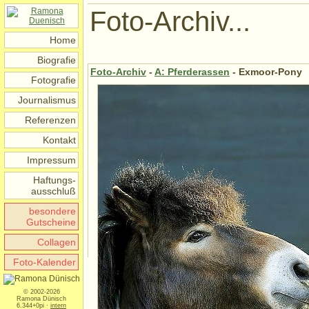
Foto-Archiv...
Home
Biografie
Foto-Archiv
-
A: Pferderassen
- Exmoor-Pony
Fotografie
Journalismus
Referenzen
Kontakt
Impressum
Haftungs-
ausschluß
besondere
Gutscheine
Collagen
Foto-Kalender
© 2002-2026
Ramona Dünisch
6.344+0pi ·
intern