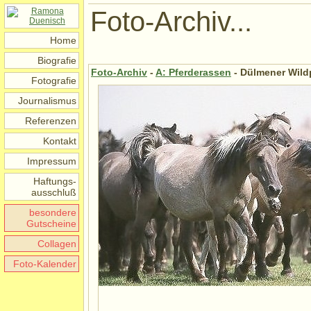
Foto-Archiv...
Home
Biografie
Foto-Archiv
-
A: Pferderassen
- Dülmener Wild
Fotografie
Journalismus
Referenzen
Kontakt
Impressum
Haftungs-
ausschluß
besondere
Gutscheine
Collagen
Foto-Kalender