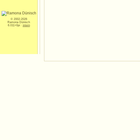
© 2002-2026
Ramona Dünisch
6.011+0pi ·
intern