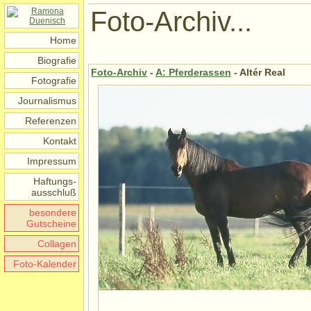
Foto-Archiv...
Home
Biografie
Foto-Archiv
-
A: Pferderassen
- Altér Real
Fotografie
Journalismus
Referenzen
Kontakt
Impressum
Haftungs-
ausschluß
besondere
Gutscheine
Collagen
Foto-Kalender