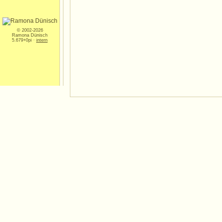
© 2002-2026
Ramona Dünisch
5.679+0pi ·
intern